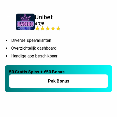
Unibet
4.7
/
5
Diverse spelvarianten
Overzichtelijk dashboard
Handige app beschikbaar
50 Gratis Spins + €50 Bonus
Pak Bonus