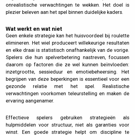
onrealistische verwachtingen te wekken. Het doel is
plezier beleven aan het spel binnen duidelijke kaders.
Wat werkt en wat niet
Geen enkele strategie kan het huisvoordeel bij roulette
elimineren. Het wiel produceert willekeurige resultaten
en elke draai is statistisch onafhankelijk van de vorige.
Spelers die hun spelverbetering nastreven, focussen
daarom op factoren die ze wel kunnen beïnvloeden:
inzetgrootte, sessieduur en emotiebeheersing. Het
begrijpen van deze beperkingen is essentieel voor een
gezonde relatie met het spel. Realistische
verwachtingen voorkomen teleurstelling en maken de
ervaring aangenamer.
Effectieve spelers gebruiken strategieën als
hulpmiddelen voor structuur, niet als garanties voor
winst. Een goede strategie helpt om discipline te