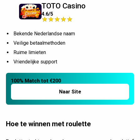
TOTO Casino
4.6
/
5
Bekende Nederlandse naam
Veilige betaalmethoden
Ruime limieten
Vriendelijke support
100% Match tot €200
Naar Site
Hoe te winnen met roulette