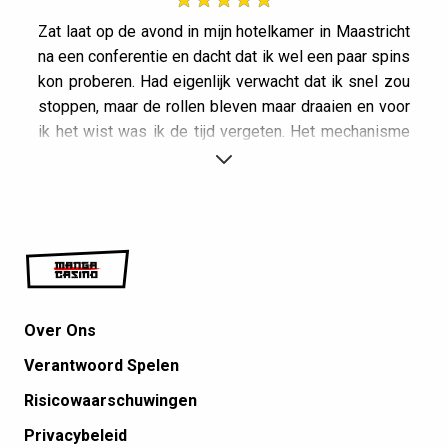
Zat laat op de avond in mijn hotelkamer in Maastricht
na een conferentie en dacht dat ik wel een paar spins
kon proberen. Had eigenlijk verwacht dat ik snel zou
stoppen, maar de rollen bleven maar draaien en voor
ik het wist was ik de tijd vergeten. Het mechanisme
achter de bonusrondes voelt eerlijk en doorzichtig.
Ben niet bepaald een high roller, maar dit gaf me toch
een goed gevoel over mijn sessie.
Over Ons
Verantwoord Spelen
Risicowaarschuwingen
Privacybeleid