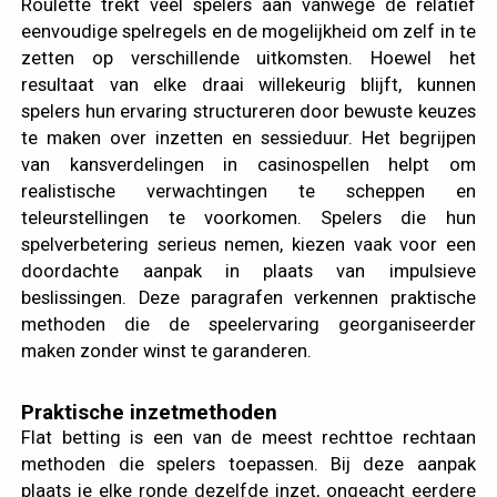
Roulette trekt veel spelers aan vanwege de relatief
eenvoudige spelregels en de mogelijkheid om zelf in te
zetten op verschillende uitkomsten. Hoewel het
resultaat van elke draai willekeurig blijft, kunnen
spelers hun ervaring structureren door bewuste keuzes
te maken over inzetten en sessieduur. Het begrijpen
van kansverdelingen in casinospellen helpt om
realistische verwachtingen te scheppen en
teleurstellingen te voorkomen. Spelers die hun
spelverbetering serieus nemen, kiezen vaak voor een
doordachte aanpak in plaats van impulsieve
beslissingen. Deze paragrafen verkennen praktische
methoden die de speelervaring georganiseerder
maken zonder winst te garanderen.
Praktische inzetmethoden
Flat betting is een van de meest rechttoe rechtaan
methoden die spelers toepassen. Bij deze aanpak
plaats je elke ronde dezelfde inzet, ongeacht eerdere