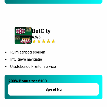
BetCity
4.9
/
5
Ruim aanbod spellen
Intuïtieve navigatie
Uitstekende klantenservice
200% Bonus tot €100
Speel Nu