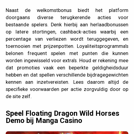
Naast de welkomstbonus biedt het platform
doorgaans diverse terugkerende acties voor
bestaande spelers. Denk hierbij aan herlaadbonussen
op latere stortingen, cashback-acties waarbij een
percentage van verliezen wordt teruggegeven, en
toernooien met prijzenpotten. Loyaliteitsprogramma’s
belonen frequent spelen met punten die kunnen
worden ingewisseld voor extra’s. Houd er rekening mee
dat promoties vaak een beperkte geldigheidsduur
hebben en dat spellen verschillende bijdragegewichten
kennen aan inzetvereisten. Lees daarom altijd de
specifieke voorwaarden per actie zorgvuldig door op
de site zelf.
Speel Floating Dragon Wild Horses
Demo bij Manga Casino