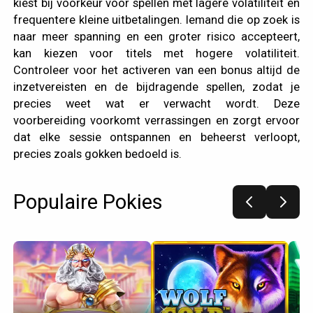
kiest bij voorkeur voor spellen met lagere volatiliteit en
frequentere kleine uitbetalingen. Iemand die op zoek is
naar meer spanning en een groter risico accepteert,
kan kiezen voor titels met hogere volatiliteit.
Controleer voor het activeren van een bonus altijd de
inzetvereisten en de bijdragende spellen, zodat je
precies weet wat er verwacht wordt. Deze
voorbereiding voorkomt verrassingen en zorgt ervoor
dat elke sessie ontspannen en beheerst verloopt,
precies zoals gokken bedoeld is.
Populaire Pokies