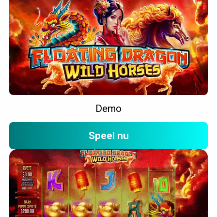
Demo
Speel nu