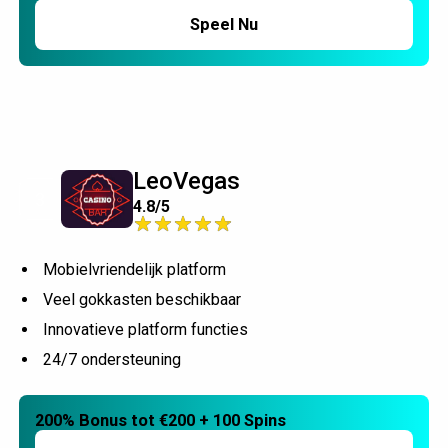
Speel Nu
LeoVegas
4.8
/
5
Mobielvriendelijk platform
Veel gokkasten beschikbaar
Innovatieve platform functies
24/7 ondersteuning
200% Bonus tot €200 + 100 Spins