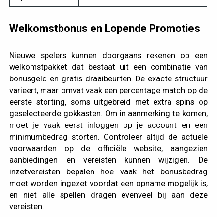
Welkomstbonus en Lopende Promoties
Nieuwe spelers kunnen doorgaans rekenen op een
welkomstpakket dat bestaat uit een combinatie van
bonusgeld en gratis draaibeurten. De exacte structuur
varieert, maar omvat vaak een percentage match op de
eerste storting, soms uitgebreid met extra spins op
geselecteerde gokkasten. Om in aanmerking te komen,
moet je vaak eerst inloggen op je account en een
minimumbedrag storten. Controleer altijd de actuele
voorwaarden op de officiële website, aangezien
aanbiedingen en vereisten kunnen wijzigen. De
inzetvereisten bepalen hoe vaak het bonusbedrag
moet worden ingezet voordat een opname mogelijk is,
en niet alle spellen dragen evenveel bij aan deze
vereisten.