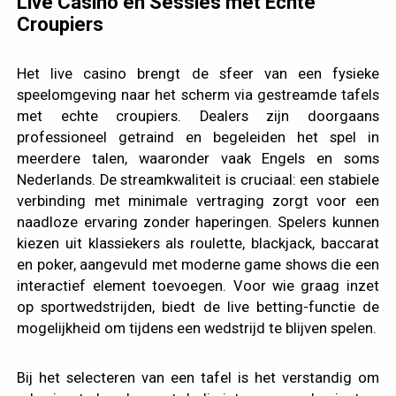
Live Casino en Sessies met Echte
Croupiers
Het live casino brengt de sfeer van een fysieke
speelomgeving naar het scherm via gestreamde tafels
met echte croupiers. Dealers zijn doorgaans
professioneel getraind en begeleiden het spel in
meerdere talen, waaronder vaak Engels en soms
Nederlands. De streamkwaliteit is cruciaal: een stabiele
verbinding met minimale vertraging zorgt voor een
naadloze ervaring zonder haperingen. Spelers kunnen
kiezen uit klassiekers als roulette, blackjack, baccarat
en poker, aangevuld met moderne game shows die een
interactief element toevoegen. Voor wie graag inzet
op sportwedstrijden, biedt de live betting-functie de
mogelijkheid om tijdens een wedstrijd te blijven spelen.
Bij het selecteren van een tafel is het verstandig om