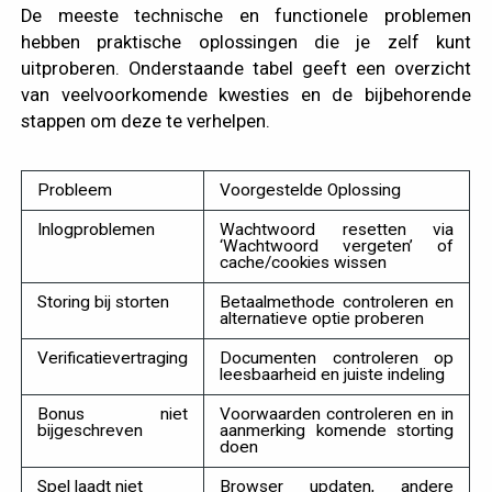
De meeste technische en functionele problemen
hebben praktische oplossingen die je zelf kunt
uitproberen. Onderstaande tabel geeft een overzicht
van veelvoorkomende kwesties en de bijbehorende
stappen om deze te verhelpen.
Probleem
Voorgestelde Oplossing
Inlogproblemen
Wachtwoord resetten via
‘Wachtwoord vergeten’ of
cache/cookies wissen
Storing bij storten
Betaalmethode controleren en
alternatieve optie proberen
Verificatievertraging
Documenten controleren op
leesbaarheid en juiste indeling
Bonus niet
Voorwaarden controleren en in
bijgeschreven
aanmerking komende storting
doen
Spel laadt niet
Browser updaten, andere