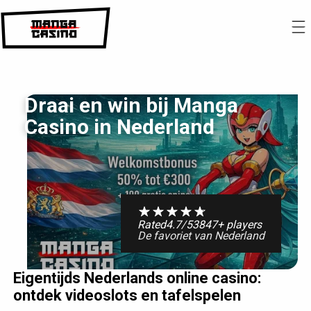
Draai en win bij Manga
Casino in Nederland
Rated
4.7
/
5
3847
+ players
De favoriet van Nederland
Eigentijds Nederlands online casino:
ontdek videoslots en tafelspelen