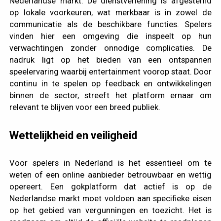
Nederlandse markt. De dienstverlening is afgestemd
op lokale voorkeuren, wat merkbaar is in zowel de
communicatie als de beschikbare functies. Spelers
vinden hier een omgeving die inspeelt op hun
verwachtingen zonder onnodige complicaties. De
nadruk ligt op het bieden van een ontspannen
speelervaring waarbij entertainment voorop staat. Door
continu in te spelen op feedback en ontwikkelingen
binnen de sector, streeft het platform ernaar om
relevant te blijven voor een breed publiek.
Wettelijkheid en veiligheid
Voor spelers in Nederland is het essentieel om te
weten of een online aanbieder betrouwbaar en wettig
opereert. Een gokplatform dat actief is op de
Nederlandse markt moet voldoen aan specifieke eisen
op het gebied van vergunningen en toezicht. Het is