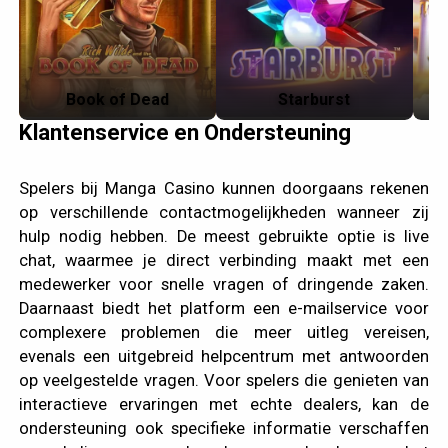
Speel Nu
Speel Nu
Book of Dead
Starburst
Klantenservice en Ondersteuning
Spelers bij Manga Casino kunnen doorgaans rekenen
op verschillende contactmogelijkheden wanneer zij
hulp nodig hebben. De meest gebruikte optie is live
chat, waarmee je direct verbinding maakt met een
medewerker voor snelle vragen of dringende zaken.
Daarnaast biedt het platform een e-mailservice voor
complexere problemen die meer uitleg vereisen,
evenals een uitgebreid helpcentrum met antwoorden
op veelgestelde vragen. Voor spelers die genieten van
interactieve ervaringen met echte dealers, kan de
ondersteuning ook specifieke informatie verschaffen